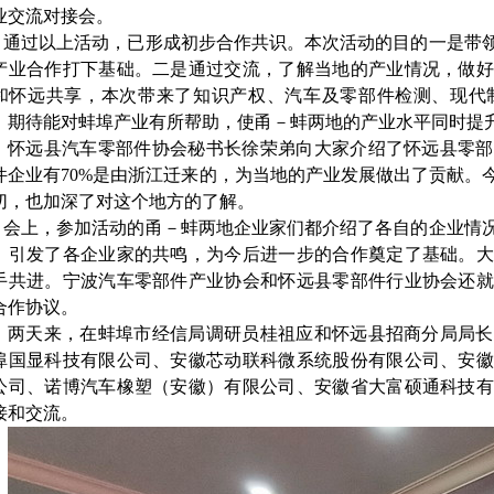
业交流对接会。
通过以上活动，已形成初步合作共识。本次活动的目的一是带
产业合作打下基础。二是通过交流，了解当地的产业情况，做好
和怀远共享，本次带来了知识产权、汽车及零部件检测、现代
，期待能对蚌埠产业有所帮助，使甬－蚌两地的产业水平同时提
怀远县汽车零部件协会秘书长徐荣弟向大家介绍了怀远县零部
件企业有
70%是由浙江迁来的，为当地的产业发展做出了贡献。
切，也加深了对这个地方的了解。
会上，参加活动的甬－蚌两地企业家们都介绍了各自的企业情
，引发了各企业家的共鸣，为今后进一步的合作奠定了基础。大
手共进。宁波汽车零部件产业协会和怀远县零部件行业协会还就
合作协议。
两天来，在蚌埠市经信局调研员桂祖应和怀远县招商分局局长
埠国显科技有限公司、安徽芯动联科微系统股份有限公司、安徽
公司、诺博汽车橡塑（安徽）有限公司、安徽省大富硕通科技有
接和交流。