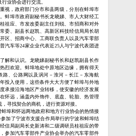
及行业协会进行交流。
重视，政府部门分市和县两级，分别在蚌埠市
。蚌埠市政府副秘书长龙晓娣、市人大财经工
桂祖应、市发改委副主任刘锐、市招商和对外
常委、副县长赵凯、高新区科技经信局局长胡
开区、招商中心、工商联负责人以及汽车零部
奥普汽车等
24家企业代表近25人与宁波代表团进
了解和认识。龙晓娣副秘书长和赵凯副县长作
热烈欢迎。蚌埠地处中原地区边缘，拥有得天
铁路、公路网以及涡河－淮河－长江－东海航
25年投入使用，这些条件大大方便了蚌埠与外地
度承接沿海地区产业转移，使安徽的经济发展
在怀远，涵盖内外饰件、底盘、轮胎、热管理
流，寻找契合的商机，进行资源对接。
对蚌埠和怀远两地政府和地方行业协会的热情接
，协会参加了宁波市支援合作局举行的宁波和蚌埠结
蚌埠市经信局副局长史新涛和二级调研员桂祖应的带
，参加汽车零部件产业协会举办的汽车零部件