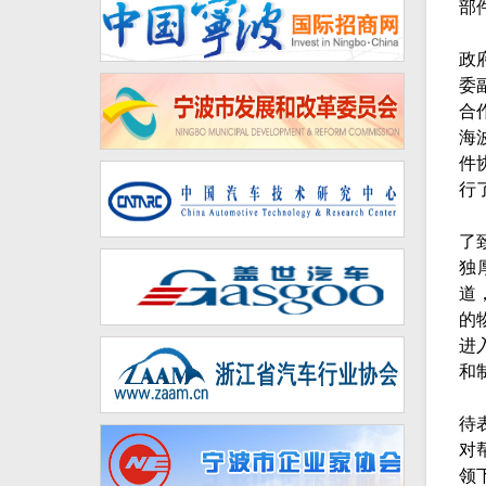
部
政
委
合
海
件
行
了
独
道
的
进
和
待
对
领