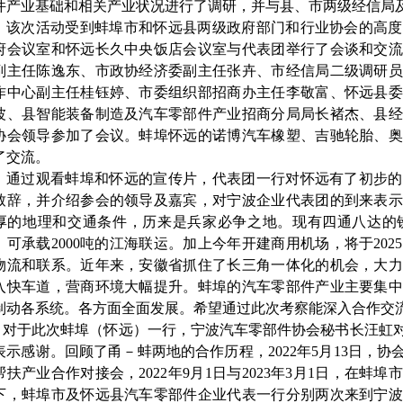
件产业基础和相关产业状况进行了调研，并与县、市两级经信局
该次活动受到蚌埠市和怀远县两级政府部门和行业协会的高度
府会议室和怀远长久中央饭店会议室与代表团举行了会谈和交流
副主任陈逸东、市政协经济委副主任张卉、市经信局二级调研员
作中心副主任桂钰婷、市委组织部招商办主任李敬富、怀远县委
波、县智能装备制造及汽车零部件产业招商分局局长褚杰、县经
协会领导参加了会议。蚌埠怀远的诺博汽车橡塑、吉驰轮胎、
了交流。
通过观看蚌埠和怀远的宣传片，代表团一行对怀远有了初步的
致辞，并介绍参会的领导及嘉宾，对宁波企业代表团的到来表示
厚的地理和交通条件，历来是兵家必争之地。现有四通八达的
，可承载
2000吨的江海联运。加上今年开建商用机场，将于20
物流和联系。近年来，安徽省抓住了长三角一体化的机会，大力
入快车道，营商环境大幅提升。蚌埠的汽车零部件产业主要集中
制动各系统。各方面全面发展。希望通过此次考察能深入合作交
对于此次蚌埠（怀远）一行，宁波汽车零部件协会秘书长汪虹
表示感谢。回顾了甬－蚌两地的合作历程，
2022年5月13日
帮扶产业合作对接会，2022年9月1日与2023年3月1日，在
下，蚌埠市及怀远县汽车零部件企业代表一行分别两次来到宁波