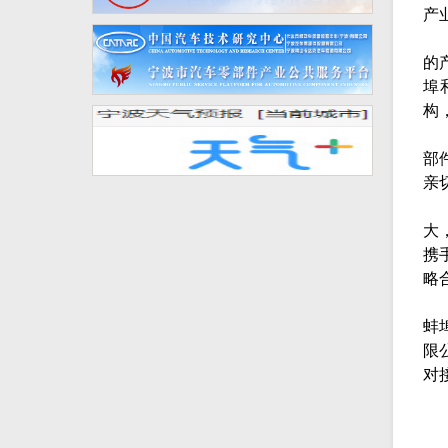
产
的
埠
构
部
亲
大
携
略
蚌
限
对