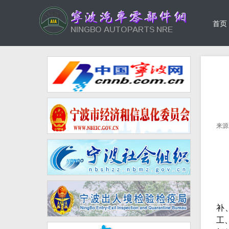
首页
来源
补
工