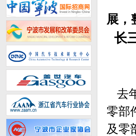
展，
长
去
零部
及零