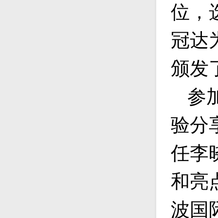
位，
冠达
颁发
参
验分
任李
和亮
波国