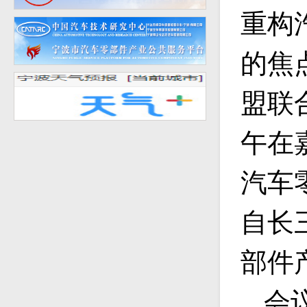
重构
的焦
盟联
午在
汽车
自长
部件
会