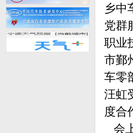
乡中
党群
职业
市鄞
车零
汪虹
度合
会