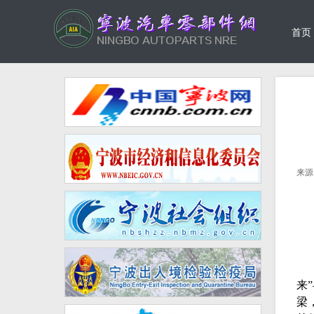
首页
来源
来
梁