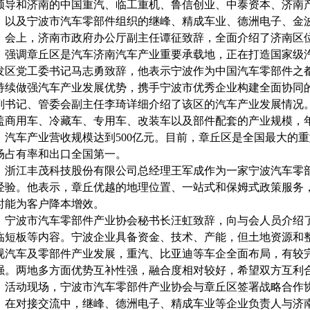
领导和济南的中国重汽、临工重机、鲁信创业、中泰资本、济南
，以及宁波市汽车零部件组织的继峰、精成车业、德洲电子、金波
会上，济南市政府办公厅副主任谭征致辞，全面介绍了济南区
，强调章丘区是汽车济南汽车产业重要承载地，正在打造国家级
发区党工委书记马志勇致辞，他表示宁波作为中国汽车零部件之
持续做强汽车产业发展优势，携手宁波市优秀企业构建全面协同
副书记、管委会副主任李琦详细介绍了该区的汽车产业发展情况
盖商用车、冷藏车、专用车、改装车以及部件配套的产业规模，
，汽车产业营收规模达到500亿元。目前，章丘区是全国最大的
场占有率和出口全国第一。
浙江丰茂科技股份有限公司总经理王军成作为一家宁波汽车零
经验。他表示，章丘优越的地理位置、一站式和保姆式政策服务
时能为客户降本增效。
宁波市汽车零部件产业协会秘书长汪虹致辞，向与会人员介绍
临短板等内容。宁波企业具备资金、技术、产能，但土地资源和
视汽车及零部件产业发展，重汽、比亚迪等车企全面布局，有较
强。两地多方面优势互补性强，融合度相对较好，希望双方互利
活动现场，宁波市汽车零部件产业协会与章丘区签署战略合作
在对接交流中，继峰、德洲电子、精成车业等企业负责人与济