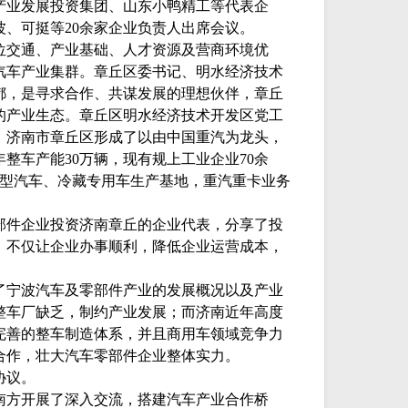
产业发展投资集团、山东小鸭精工等代表企
、可挺等20余家企业负责人出席会议。
位交通、产业基础、人才资源及营商环境优
汽车产业集群。章丘区委书记、明水经济技术
都，是寻求合作、共谋发展的理想伙伴，章丘
的产业生态。章丘区明水经济技术开发区党工
。济南市章丘区形成了以由中国重汽为龙头，
年整车产能
30万辆，现有规上工业企业70余
重型汽车、冷藏专用车生产基地，重汽重卡业务
部件企业投资济南章丘的企业代表，分享了投
，不仅让企业办事顺利，降低企业运营成本，
了宁波汽车及零部件产业的发展概况以及产业
整车厂缺乏，制约产业发展；而济南近年高度
完善的整车制造体系，并且商用车领域竞争力
合作，壮大汽车零部件企业整体实力。
协议。
南方开展了深入交流，搭建汽车产业合作桥