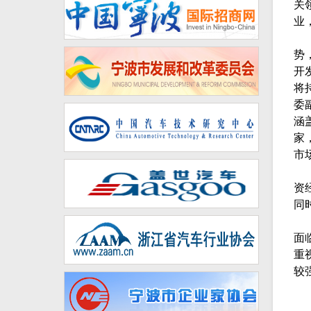
关
业
势
开
将
委
涵
家
市
资
同
面
重
较