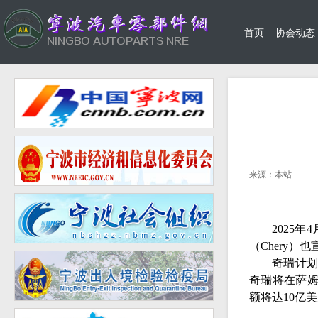
首页
协会动态
来源：本站
2025年
4
（
Chery
）也
奇瑞计
奇瑞将在萨
额将达
10
亿美