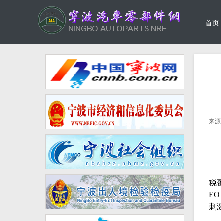
首页
来源
税
EO
刺