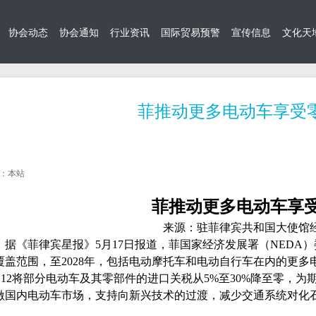
协会动态
协会通知
行业资讯
国际贸易预警
宣传信息
文化天
菲推动更多电动车享受
：本站
菲推动更多电动车享
来源：驻菲律宾共和国大使馆
据《菲律宾星报》
5
月
17
日报道，菲国家经济发展署（
NEDA
）
覆盖范围，至
2028
年，包括电动摩托车和电动自行车在内的更多
 12
将部分电动车及其零部件的进口关税从
5%
至
30%
降至零，为
激国内电动车市场，支持向新兴技术的过渡，减少交通系统对化