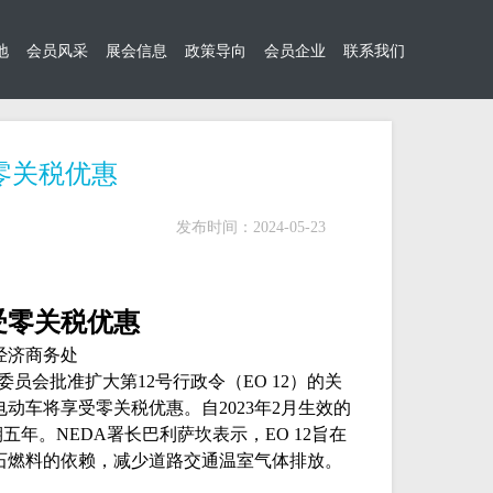
地
会员风采
展会信息
政策导向
会员企业
联系我们
零关税优惠
发布时间：2024-05-23
受零关税优惠
经济商务处
委员会批准扩大第
12
号行政令（
EO 12
）的关
电动车将享受零关税优惠。自
2023
年
2
月生效的
期五年。
NEDA
署长巴利萨坎表示，
EO 12
旨在
石燃料的依赖，减少道路交通温室气体排放。