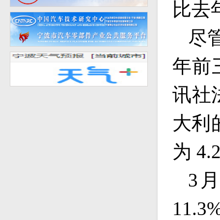
比去
尽
年前
讯社
大利
为
4.
3
11.3