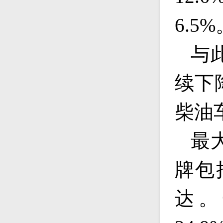
6.5%
与
续下
柴油
最
牌包
达。