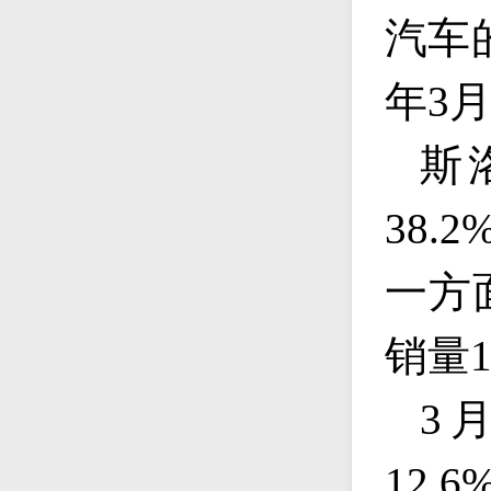
汽车
年
3
斯
38.2
一方
销量
3
12.6