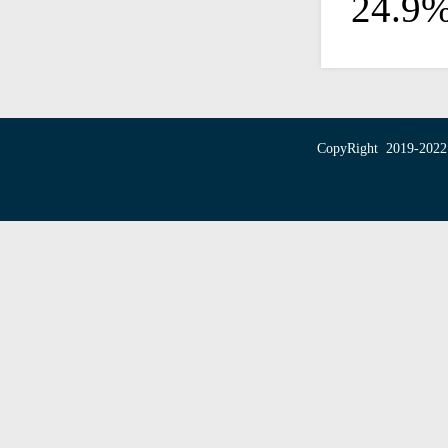
24.9
CopyRight 20