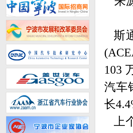
来
斯
(ACE
103
汽车
长
4.
上