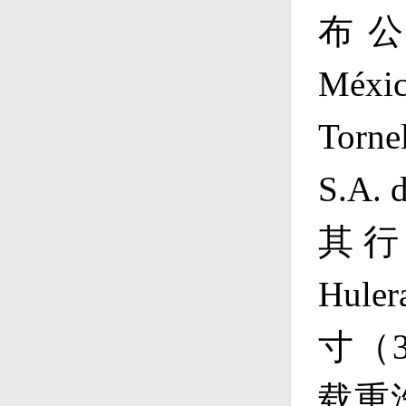
布
M
é
xi
Torne
S.A. 
其
Huler
寸（
载重